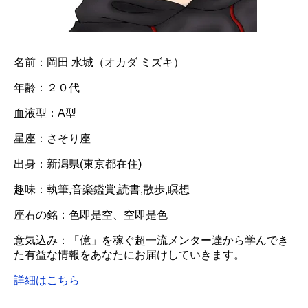
名前：岡田 水城（オカダ ミズキ）
年齢：２０代
血液型：A型
星座：さそり座
出身：新潟県(東京都在住)
趣味：執筆,音楽鑑賞,読書,散歩,瞑想
座右の銘：色即是空、空即是色
意気込み：「億」を稼ぐ超一流メンター達から学んでき
た有益な情報をあなたにお届けしていきます。
詳細はこちら