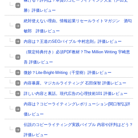
稼げる？評判は？本質のコピーライティング大全（戸田丈
勝）評価レビュー
絶対使えない理由。情報起業リセールライトマガジン 酒匂
敏郎 評価レビュー
内容は？王道のSEOバイブル 中村忠則』評価レビュー
（限定特典付き）必須PDF教材？The Million Writing 宇崎恵
吾 評価レビュー
微妙？Lite-Bright-Writing（千堂樹）評価レビュー
内容暴露。マジカルライティング 石田保智 評価レビュー
詳しい内容と裏話。現代広告の心理技術101 評価レビュー
内容は？コピーライティングレボリューション(関口智弘)評
価レビュー
伝説のコピーライティング実践バイブル 内容や評判はどう？
評価レビュー