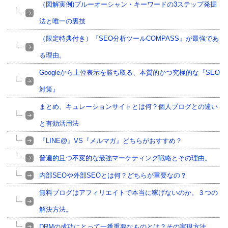
（図解実例)ブルーオーシャン・キーワードの3ステップ発掘
法と唯一の裏技
（限定特典付き）『SEO分析ツールCOMPASS』が最強であ
る理由。
Googleから上位表示を勝ち取る、本質的かつ究極的な『SEO
対策』
まとめ、キュレーションサイトとは何？個人ブログとの違い
と有効活用法
『LINE@』VS『メルマガ』どちらがおすすめ？
普遍的且つ不変的な最強マーケティング戦略とその理由。
内部SEOや外部SEOとは何？どちらが重要なの？
無料ブログはアフィリエイトで本当に稼げないのか。３つの
解決方法。
DRMの成功にとって一番重要なものとは？その実現方法。