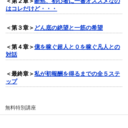
＜第２章＞
断然、初心者に一番オススメなの
はコレだけど・・・
＜第３章＞
どん底の絶望と一筋の希望
＜第４章＞
億を稼ぐ超人と０を稼ぐ凡人との
対話
＜最終章＞
私が初報酬を得るまでの全５ステ
ップ
無料特別講座