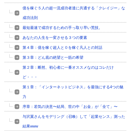
億を稼ぐ５人の超一流成功者達に共通する「クレイジー」な
成功法則
最短最速で成功するための手っ取り早い荒技。
あなたの人生を一変させる３つの要素
第４章：億を稼ぐ超人と０を稼ぐ凡人との対話
第３章：どん底の絶望と一筋の希望
第２章：断然、初心者に一番オススメなのはコレだけ
ど・・・
第１章：「インターネットビジネス」を最強にする4つの魅
力
序章：若気の決意〜結局、世の中「お金」が「全て」〜
与沢翼さんをモデリング（召喚）して「起業センス」測った
結果www