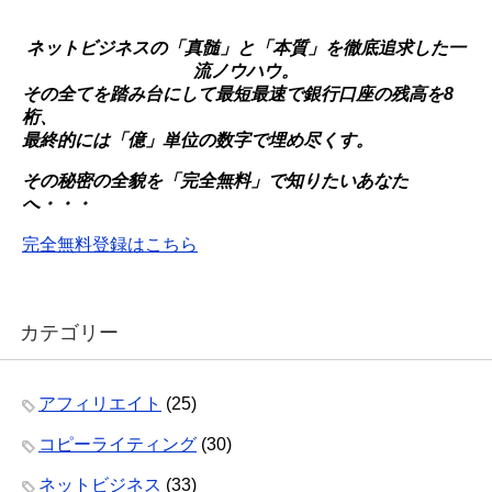
ネットビジネスの「真髄」と「本質」を徹底追求した一
流ノウハウ。
その全てを踏み台にして最短最速で銀行口座の残高を8
桁、
最終的には「億」単位の数字で埋め尽くす。
その秘密の全貌を「完全無料」で知りたいあなた
へ・・・
完全無料登録はこちら
カテゴリー
アフィリエイト
(25)
コピーライティング
(30)
ネットビジネス
(33)