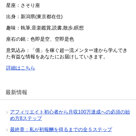
星座：さそり座
出身：新潟県(東京都在住)
趣味：執筆,音楽鑑賞,読書,散歩,瞑想
座右の銘：色即是空、空即是色
意気込み：「億」を稼ぐ超一流メンター達から学んでき
た有益な情報をあなたにお届けしていきます。
詳細はこちら
最新情報
アフィリエイト初心者から月収100万達成への必須の始
め方8ステップ
最終章：私が初報酬を得るまでの全５ステップ