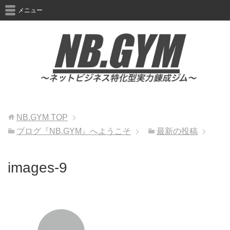
メニュー
NB.GYM
TOP
ブログ『NB.GYM』へようこそ
最新の投稿
images-9