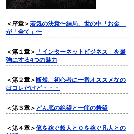
＜序章＞
若気の決意〜結局、世の中「お金」
が「全て」〜
＜第１章＞
「インターネットビジネス」を最
強にする4つの魅力
＜第２章＞
断然、初心者に一番オススメなの
はコレだけど・・・
＜第３章＞
どん底の絶望と一筋の希望
＜第４章＞
億を稼ぐ超人と０を稼ぐ凡人との