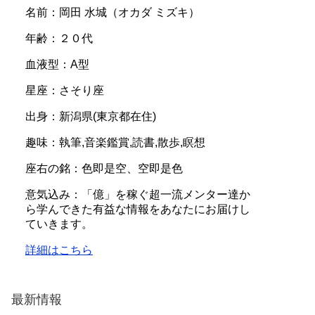
名前：岡田 水城（オカダ ミズキ）
年齢：２０代
血液型：A型
星座：さそり座
出身：新潟県(東京都在住)
趣味：執筆,音楽鑑賞,読書,散歩,瞑想
座右の銘：色即是空、空即是色
意気込み：「億」を稼ぐ超一流メンター達か
ら学んできた有益な情報をあなたにお届けし
ていきます。
詳細はこちら
最新情報