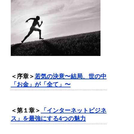
＜序章＞
若気の決意〜結局、世の中
「お金」が「全て」〜
＜第１章＞
「インターネットビジネ
ス」を最強にする4つの魅力