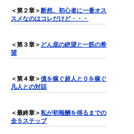
＜第２章＞
断然、初心者に一番オス
スメなのはコレだけど・・・
＜第３章＞
どん底の絶望と一筋の希
望
＜第４章＞
億を稼ぐ超人と０を稼ぐ
凡人との対話
＜最終章＞
私が初報酬を得るまでの
全５ステップ