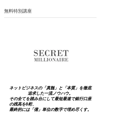
無料特別講座
ネットビジネスの「真髄」と「本質」を徹底
追求した一流ノウハウ。
その全てを踏み台にして最短最速で銀行口座
の残高を8桁、
最終的には「億」単位の数字で埋め尽くす。