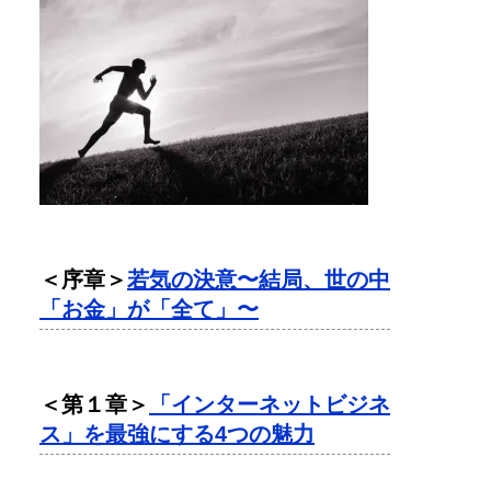
＜序章＞
若気の決意〜結局、世の中
「お金」が「全て」〜
＜第１章＞
「インターネットビジネ
ス」を最強にする4つの魅力