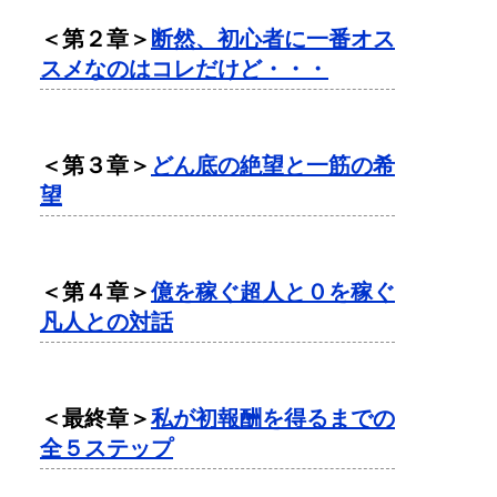
＜第２章＞
断然、初心者に一番オス
スメなのはコレだけど・・・
＜第３章＞
どん底の絶望と一筋の希
望
＜第４章＞
億を稼ぐ超人と０を稼ぐ
凡人との対話
＜最終章＞
私が初報酬を得るまでの
全５ステップ