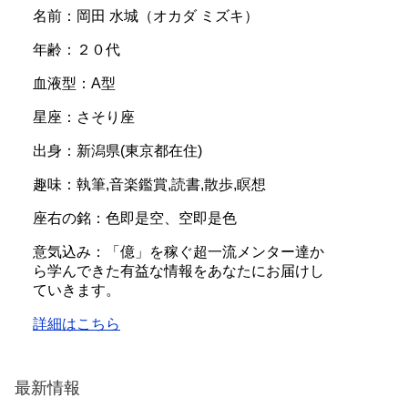
名前：岡田 水城（オカダ ミズキ）
年齢：２０代
血液型：A型
星座：さそり座
出身：新潟県(東京都在住)
趣味：執筆,音楽鑑賞,読書,散歩,瞑想
座右の銘：色即是空、空即是色
意気込み：「億」を稼ぐ超一流メンター達か
ら学んできた有益な情報をあなたにお届けし
ていきます。
詳細はこちら
最新情報