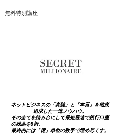
無料特別講座
ネットビジネスの「真髄」と「本質」を徹底
追求した一流ノウハウ。
その全てを踏み台にして最短最速で銀行口座
の残高を8桁、
最終的には「億」単位の数字で埋め尽くす。