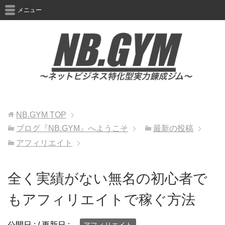
メニュー
NB.GYM
TOP
ブログ『NB.GYM』へようこそ
最新の投稿
アフィリエイト
全く実績がない無名の初心者で
もアフィリエイトで稼ぐ方法
公開日 :
/ 更新日 :
アフィリエイト