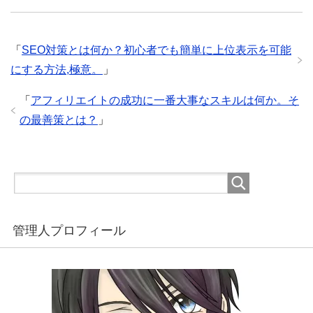
ウ
い
ウ
で
(
で
開
新
開
き
し
き
ま
い
ま
す
ウ
す
「
SEO対策とは何か？初心者でも簡単に上位表示を可能
)
ィ
)
ン
にする方法,極意。
」
ド
ウ
で
開
「
アフィリエイトの成功に一番大事なスキルは何か。そ
き
ま
の最善策とは？
」
す
)
管理人プロフィール