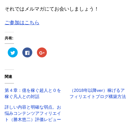
それではメルマガにてお会いしましょう！
ご参加はこちら
共有:
ク
F
ク
リ
a
リ
ッ
c
ッ
ク
e
ク
し
b
し
て
o
て
T
o
G
関連
w
k
o
i
で
o
t
共
g
t
有
l
第４章：億を稼ぐ超人と０を
（2018年以降ver）稼げるア
e
す
e
r
る
+
稼ぐ凡人との対話
フィリエイトブログ構築方法
で
に
で
共
は
共
詳しい内容と明確な弱点。お
有
ク
有
(
リ
(
悩みコンテンツアフィリエイ
新
ッ
新
し
ク
し
ト（勝木悠二）評価レビュー
い
し
い
ウ
て
ウ
ィ
く
ィ
ン
だ
ン
ド
さ
ド