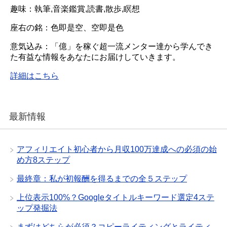
趣味：執筆,音楽鑑賞,読書,散歩,瞑想
座右の銘：色即是空、空即是色
意気込み：「億」を稼ぐ超一流メンター達から学んでき
た有益な情報をあなたにお届けしていきます。
詳細はこちら
最新情報
アフィリエイト初心者から月収100万達成への必須の始
め方8ステップ
最終章：私が初報酬を得るまでの全５ステップ
上位表示100%？Googleタイトルキーワード選定4ステ
ップ発掘法
まずはどちらが必須？コピーライティングとライティ