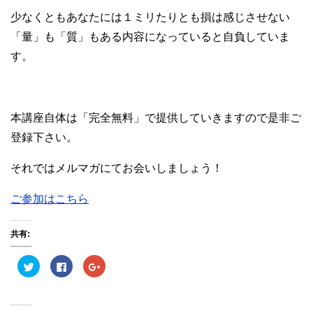
少なくともあなたには１ミリたりとも損は感じさせない
「量」も「質」もある内容になっていると自負していま
す。
本講座自体は「完全無料」で提供していきますので是非ご
登録下さい。
それではメルマガにてお会いしましょう！
ご参加はこちら
共有:
ク
F
ク
リ
a
リ
ッ
c
ッ
ク
e
ク
し
b
し
て
o
て