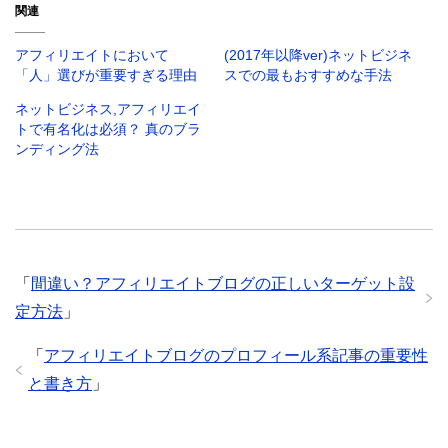
T
o
G
関連
w
k
o
i
で
o
t
共
g
t
有
l
アフィリエイトにおいて
(2017年以降ver)ネットビジネ
e
す
e
r
る
+
「人」選びが重要すぎる理由
スでの最もおすすめな手法
で
に
で
共
は
共
ネットビジネス,アフィリエイ
有
ク
有
(
リ
(
トで有名化は必須？ 真のブラ
新
ッ
新
し
ク
し
ンディング法
い
し
い
ウ
て
ウ
ィ
く
ィ
ン
だ
ン
ド
さ
ド
ウ
い
ウ
で
(
で
開
新
開
き
し
き
ま
い
ま
す
ウ
す
「
間違い？アフィリエイトブログの正しいターゲット設
)
ィ
)
ン
定方法
」
ド
ウ
で
開
「
アフィリエイトブログのプロフィール系記事の重要性
き
ま
と書き方
」
す
)