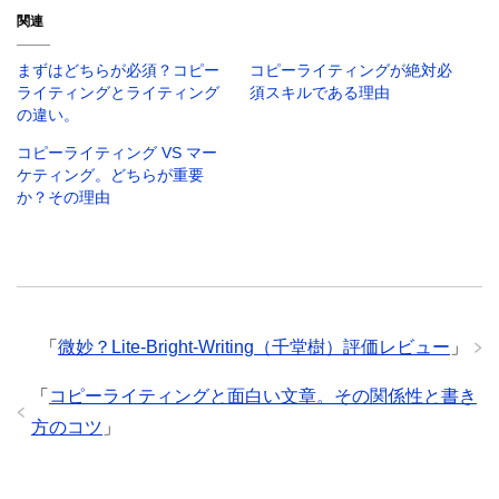
T
o
G
関連
w
k
o
i
で
o
t
共
g
t
有
l
まずはどちらが必須？コピー
コピーライティングが絶対必
e
す
e
r
る
+
ライティングとライティング
須スキルである理由
で
に
で
の違い。
共
は
共
有
ク
有
(
リ
(
コピーライティング VS マー
新
ッ
新
し
ク
し
ケティング。どちらが重要
い
し
い
か？その理由
ウ
て
ウ
ィ
く
ィ
ン
だ
ン
ド
さ
ド
ウ
い
ウ
で
(
で
開
新
開
き
し
き
ま
い
ま
す
ウ
す
)
ィ
)
ン
「
微妙？Lite-Bright-Writing（千堂樹）評価レビュー
」
ド
ウ
で
「
コピーライティングと面白い文章。その関係性と書き
開
き
ま
方のコツ
」
す
)