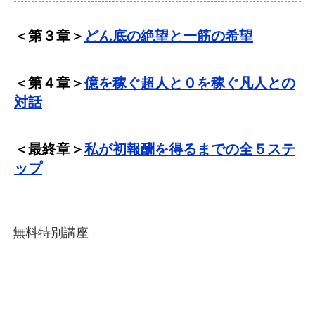
＜第３章＞
どん底の絶望と一筋の希望
＜第４章＞
億を稼ぐ超人と０を稼ぐ凡人との
対話
＜最終章＞
私が初報酬を得るまでの全５ステ
ップ
無料特別講座