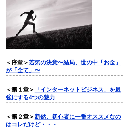
＜序章＞
若気の決意〜結局、世の中「お金」
が「全て」〜
＜第１章＞
「インターネットビジネス」を最
強にする4つの魅力
＜第２章＞
断然、初心者に一番オススメなの
はコレだけど・・・