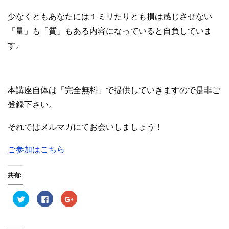
少なくともあなたには１ミリたりとも損は感じさせない
「量」も「質」もある内容になっていると自負していま
す。
本講座自体は「完全無料」で提供していきますので是非ご
登録下さい。
それではメルマガにてお会いしましょう！
ご参加はこちら
共有:
ク
F
ク
リ
a
リ
ッ
c
ッ
ク
e
ク
し
b
し
て
o
て