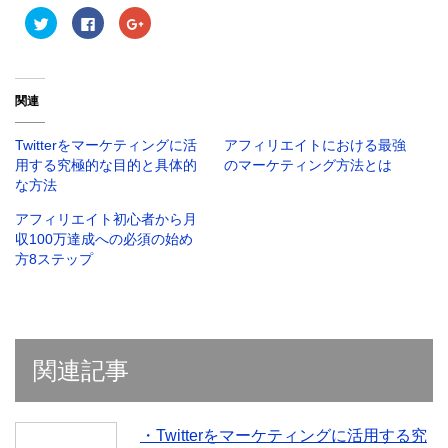
ク
F
ク
リ
a
リ
ッ
c
ッ
ク
e
ク
し
b
し
て
o
て
T
o
G
関連
w
k
o
i
で
o
t
共
g
t
有
l
Twitterをマーケティングに活
アフィリエイトにおける最強
e
す
e
r
る
+
用する究極的な目的と具体的
のマーケティング方法とは
で
に
で
な方法
共
は
共
有
ク
有
(
リ
(
アフィリエイト初心者から月
新
ッ
新
し
ク
し
収100万達成への必須の始め
い
し
い
方8ステップ
ウ
て
ウ
ィ
く
ィ
ン
だ
ン
ド
さ
ド
ウ
い
ウ
で
(
で
開
新
開
き
し
き
ま
い
ま
関連記事
す
ウ
す
)
ィ
)
ン
ド
ウ
で
・Twitterをマーケティングに活用する究
開