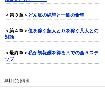
＜第３章＞
どん底の絶望と一筋の希望
＜第４章＞
億を稼ぐ超人と０を稼ぐ凡人との
対話
＜最終章＞
私が初報酬を得るまでの全５ステ
ップ
無料特別講座