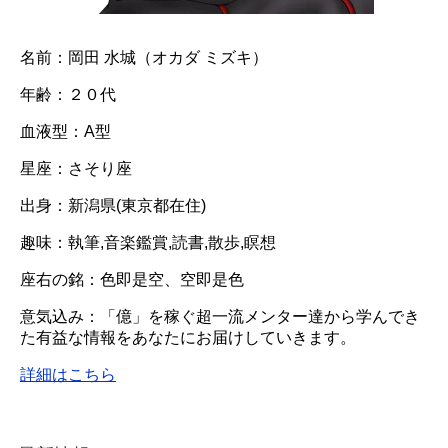
名前：岡田 水城（オカダ ミズキ）
年齢：２０代
血液型：A型
星座：さそり座
出身：新潟県(東京都在住)
趣味：執筆,音楽鑑賞,読書,散歩,瞑想
座右の銘：色即是空、空即是色
意気込み：「億」を稼ぐ超一流メンター達から学んでき
た有益な情報をあなたにお届けしていきます。
詳細はこちら