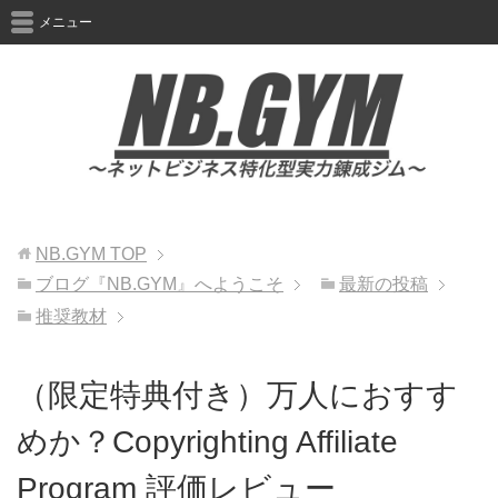
メニュー
NB.GYM
TOP
ブログ『NB.GYM』へようこそ
最新の投稿
推奨教材
（限定特典付き）万人におすす
めか？Copyrighting Affiliate
Program 評価レビュー